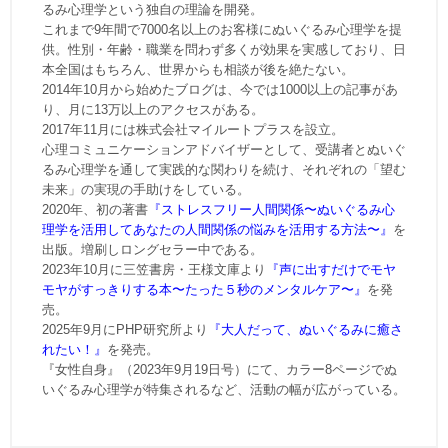
るみ心理学という独自の理論を開発。
これまで9年間で7000名以上のお客様にぬいぐるみ心理学を提
供。性別・年齢・職業を問わず多くが効果を実感しており、日
本全国はもちろん、世界からも相談が後を絶たない。
2014年10月から始めたブログは、今では1000以上の記事があ
り、月に13万以上のアクセスがある。
2017年11月には株式会社マイルートプラスを設立。
心理コミュニケーションアドバイザーとして、受講者とぬいぐ
るみ心理学を通して実践的な関わりを続け、それぞれの「望む
未来」の実現の手助けをしている。
2020年、初の著書
『ストレスフリー人間関係〜ぬいぐるみ心
理学を活用してあなたの人間関係の悩みを活用する方法〜』
を
出版。増刷しロングセラー中である。
2023年10月に三笠書房・王様文庫より
『声に出すだけでモヤ
モヤがすっきりする本〜たった５秒のメンタルケア〜』
を発
売。
2025年9月にPHP研究所より
『大人だって、ぬいぐるみに癒さ
れたい！』
を発売。
『女性自身』（2023年9月19日号）にて、カラー8ページでぬ
いぐるみ心理学が特集されるなど、活動の幅が広がっている。