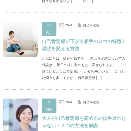
合う必要があります。 「自 […]
23
2024
自己肯定感
Apr
自己肯定感が下がる相手の３つの特徴！
現状を変える方法
こんにちは、伊庭和高です。 自己肯定感についての
相談は、 毎日の様に私のもとに寄せられます。 「一
緒にいると自己肯定感が下がる相手がいる」 こうし
た悩みも多いですが、 自己肯定感 […]
5
2024
自己肯定感
Mar
大人が自己肯定感を高めるのは手遅れじ
ゃない！２つの方法を解説