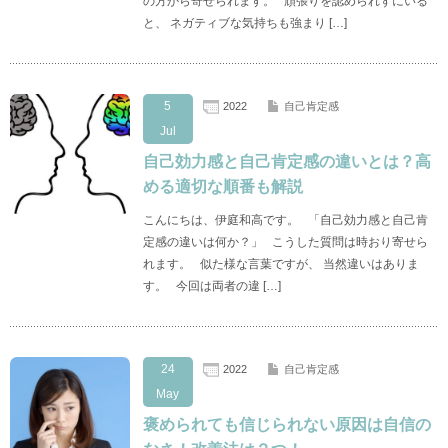
の方から寄せられます。 頑張りを認められずにいる
と、 ネガティブな気持ちも強まり […]
5
2022
自己肯定感
Jul
自己効力感と自己肯定感の違いとは？高
める適切な順番も解説
こんにちは、伊庭和高です。 「自己効力感と自己肯
定感の違いは何か？」 こうした質問は時おり寄せら
れます。 似た様な言葉ですが、 当然違いはありま
す。 今回は両者の違 […]
24
2022
自己肯定感
May
褒められても信じられない原因は自信の