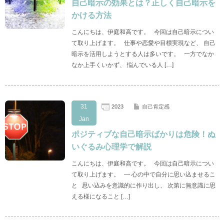
自己暗示の効果とは？正しく自己暗示を
かける方法
こんにちは、伊庭和高です。 今回は自己暗示につい
て取り上げます。 仕事や恋愛や目標実現など、 自己
暗示を活用しようとする人は多いです。 一方でなか
なか上手くいかず、 悩んでいる人 […]
31
2023
自己肯定感
Jan
ポジティブな自己暗示ばかりは危険！ぬ
いぐるみ心理学で解説
こんにちは、伊庭和高です。 今回は自己暗示につい
て取り上げます。 — 心の中で自分に思い込ませるこ
と 思い込みを意識的に作り出し、 次第に無意識に思
える様になること […]