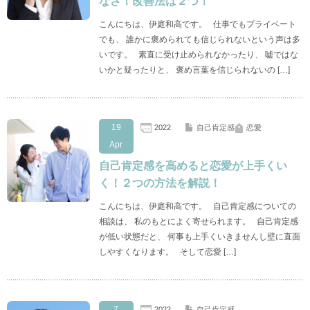
なさ！改善法は２つ！
こんにちは、伊庭和高です。 仕事でもプライベート
でも、 誰かに褒められても信じられないという声は多
いです。 素直に受け止められなかったり、 嘘ではな
いかと疑ったりと、 褒め言葉を信じられないの […]
19
2022
自己肯定感
恋愛
Apr
自己肯定感を高めると恋愛が上手くい
く！２つの方法を解説！
こんにちは、伊庭和高です。 自己肯定感についての
相談は、 私のもとによく寄せられます。 自己肯定感
が低い状態だと、 何事も上手くいきませんし壁に直面
しやすくなります。 そして恋愛 […]
7
2022
自己肯定感