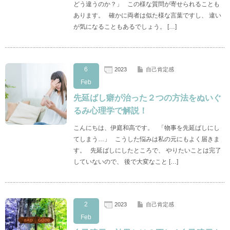
どう違うのか？」 この様な質問が寄せられることも
あります。 確かに両者は似た様な言葉ですし、 違い
が気になることもあるでしょう。 […]
6
2023
自己肯定感
Feb
先延ばし癖が治った２つの方法をぬいぐ
るみ心理学で解説！
こんにちは、伊庭和高です。 「物事を先延ばしにし
てしまう…」 こうした悩みは私の元にもよく届きま
す。 先延ばしにしたところで、 やりたいことは完了
していないので、 後で大変なこと […]
2
2023
自己肯定感
Feb