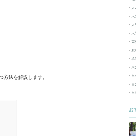
人
人
人
人
完
寂
承
未
自
つ方法
を解説します。
自
自
お