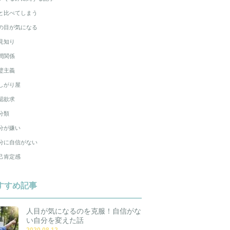
と比べてしまう
の目が気になる
見知り
間関係
璧主義
しがり屋
認欲求
分類
分が嫌い
分に自信がない
己肯定感
すすめ記事
人目が気になるのを克服！自信がな
い自分を変えた話
2020.08.12