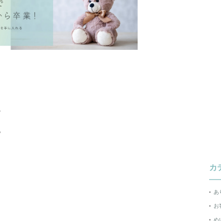
、
。
カ
あ
お
ぬ