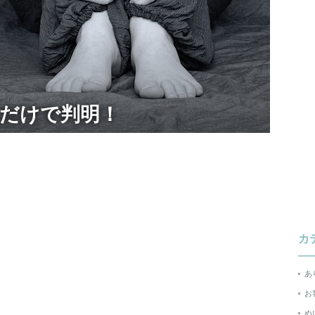
だけで判明！
カ
あ
お
ぬ