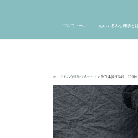
プロフィール
ぬいぐるみ心理学と
ぬいぐるみ心理学公式サイト
>
依存体質度診断！12個の