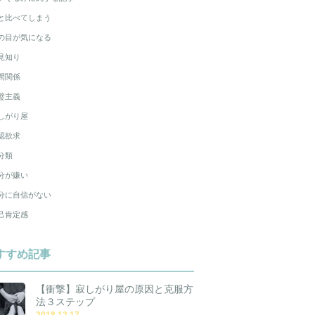
と比べてしまう
の目が気になる
見知り
間関係
璧主義
しがり屋
認欲求
分類
分が嫌い
分に自信がない
己肯定感
すすめ記事
【衝撃】寂しがり屋の原因と克服方
法３ステップ
2018.12.17