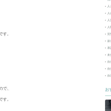
人
人
人
人
です。
完
寂
承
未
自
自
自
ので、
お
です。