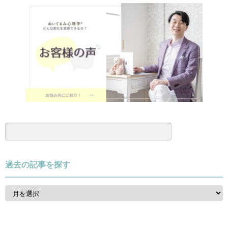
過去の記事を探す
過
去
の
記
事
を