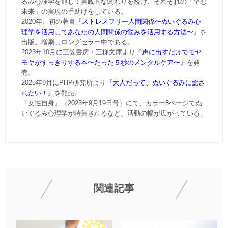
るみ心理学を通して実践的な関わりを続け、それぞれの「望む
未来」の実現の手助けをしている。
2020年、初の著書
『ストレスフリー人間関係〜ぬいぐるみ心
理学を活用してあなたの人間関係の悩みを活用する方法〜』
を
出版。増刷しロングセラー中である。
2023年10月に三笠書房・王様文庫より
『声に出すだけでモヤ
モヤがすっきりする本〜たった５秒のメンタルケア〜』
を発
売。
2025年9月にPHP研究所より
『大人だって、ぬいぐるみに癒さ
れたい！』
を発売。
『女性自身』（2023年9月19日号）にて、カラー8ページでぬ
いぐるみ心理学が特集されるなど、活動の幅が広がっている。
関連記事