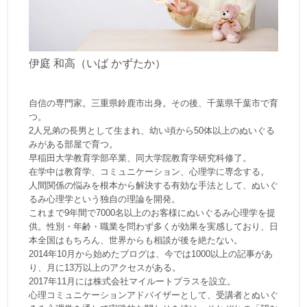
伊庭 和高（いば かずたか）
自信の専門家。三重県鈴鹿市出身。その後、千葉県千葉市で育
つ。
2人兄弟の長男として生まれ、幼い頃から50体以上のぬいぐる
みがある部屋で育つ。
早稲田大学教育学部卒業、同大学院教育学研究科修了。
在学中は教育学、コミュニケーション、心理学に専念する。
人間関係の悩みを根本から解決する有効な手法として、ぬいぐ
るみ心理学という独自の理論を開発。
これまで9年間で7000名以上のお客様にぬいぐるみ心理学を提
供。性別・年齢・職業を問わず多くが効果を実感しており、日
本全国はもちろん、世界からも相談が後を絶たない。
2014年10月から始めたブログは、今では1000以上の記事があ
り、月に13万以上のアクセスがある。
2017年11月には株式会社マイルートプラスを設立。
心理コミュニケーションアドバイザーとして、受講者とぬいぐ