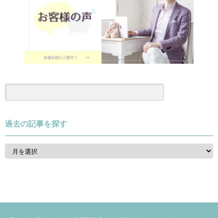
過去の記事を探す
過
去
の
記
事
を
探
す