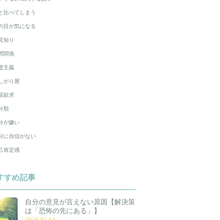
と比べてしまう
の目が気になる
見知り
間関係
璧主義
しがり屋
認欲求
分類
分が嫌い
分に自信がない
己肯定感
すすめ記事
自分の意見が言えない原因【解決策
は「恐怖の先にある」】
2015.01.14