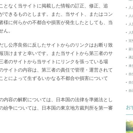
ことなく当サイトに掲載した情報の訂正、修正、追
人
ができるものとします。また、当サイト、またはコン
人
者様に何らかの不都合や損害が発生したとしても、当
人
せん。
人
完
だし公序良俗に反したサイトからのリンクはお断り致
寂
報頂けますと幸いです。また当サイトから第三者のサ
承
三者のサイトから当サイトにリンクを張っている場
未
のサイトの内容は、第三者の責任で管理・運営されて
自
ことによって生ずるいかなる不都合や損害について
自
自
の内容の解釈については、日本国の法律を準拠法とし
お
の紛争については、日本国の東京地方裁判所を第一審