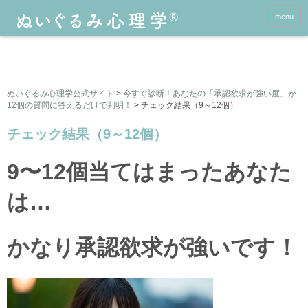
menu
ぬいぐるみ心理学公式サイト
>
今すぐ診断！あなたの「承認欲求が強い度」が
12個の質問に答えるだけで判明！
>
チェック結果（9～12個）
チェック結果（9～12個）
9〜12個当てはまったあなた
は…
かなり承認欲求が強いです！