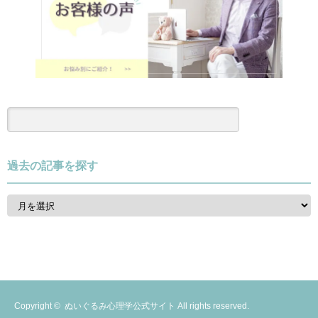
過去の記事を探す
過
去
の
記
事
を
探
す
Copyright ©
ぬいぐるみ心理学公式サイト
All rights reserved.