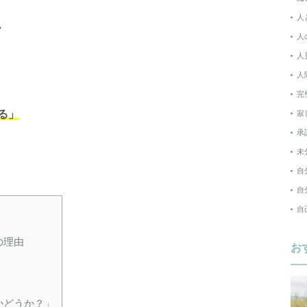
人
、
人
人
人
完
る」
寂
承
未
自
自
自
の理由
お
かどうか？」