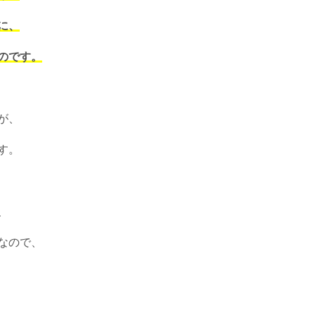
に、
のです。
が、
す。
、
なので、