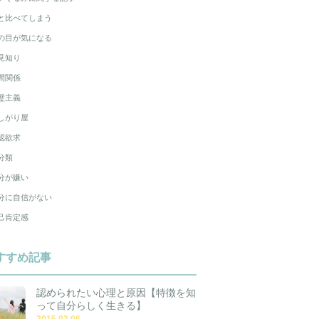
と比べてしまう
の目が気になる
見知り
間関係
璧主義
しがり屋
認欲求
分類
分が嫌い
分に自信がない
己肯定感
すすめ記事
認められたい心理と原因【特徴を知
って自分らしく生きる】
2015.03.06