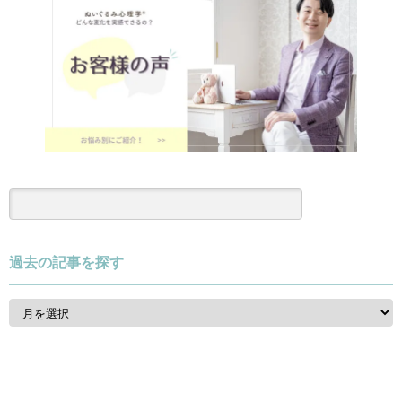
過去の記事を探す
過
去
の
記
事
を
探
す