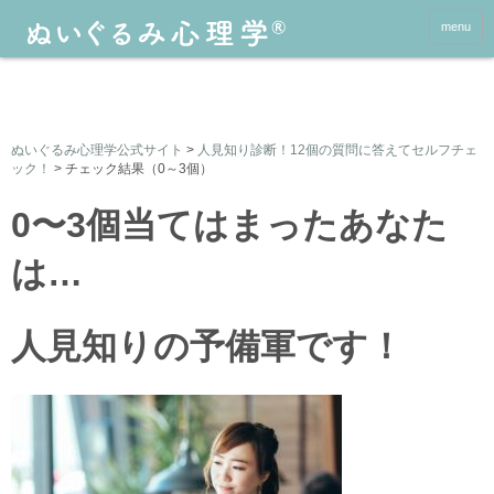
menu
ぬいぐるみ心理学公式サイト
>
人見知り診断！12個の質問に答えてセルフチェ
ック！
>
チェック結果（0～3個）
0〜3個当てはまったあなた
は…
人見知りの予備軍です！