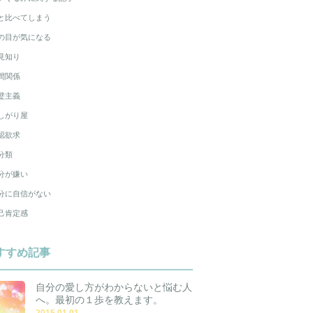
と比べてしまう
の目が気になる
見知り
間関係
璧主義
しがり屋
認欲求
分類
分が嫌い
分に自信がない
己肯定感
すすめ記事
自分の愛し方がわからないと悩む人
へ。最初の１歩を教えます。
2015.01.01