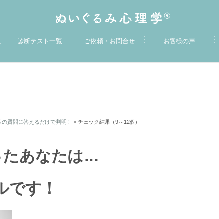
は
診断テスト一覧
ご依頼・お問合せ
お客様の声
個の質問に答えるだけで判明！
>
チェック結果（9～12個）
ったあなたは…
タルです！