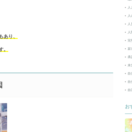
人
人
人
人
もあり、
完
寂
す。
承
未
自
自
因
自
お