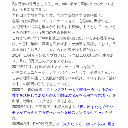
2人兄弟の長男として生まれ、幼い頃から50体以上のぬいぐる
みがある部屋で育つ。
早稲田大学教育学部卒業、同大学院教育学研究科修了。
在学中は教育学、コミュニケーション、心理学に専念する。
人間関係の悩みを根本から解決する有効な手法として、ぬいぐ
るみ心理学という独自の理論を開発。
これまで9年間で7000名以上のお客様にぬいぐるみ心理学を提
供。性別・年齢・職業を問わず多くが効果を実感しており、日
本全国はもちろん、世界からも相談が後を絶たない。
2014年10月から始めたブログは、今では1000以上の記事があ
り、月に13万以上のアクセスがある。
2017年11月には株式会社マイルートプラスを設立。
心理コミュニケーションアドバイザーとして、受講者とぬいぐ
るみ心理学を通して実践的な関わりを続け、それぞれの「望む
未来」の実現の手助けをしている。
2020年、初の著書
『ストレスフリー人間関係〜ぬいぐるみ心
理学を活用してあなたの人間関係の悩みを活用する方法〜』
を
出版。増刷しロングセラー中である。
2023年10月に三笠書房・王様文庫より
『声に出すだけでモヤ
モヤがすっきりする本〜たった５秒のメンタルケア〜』
を発
売。
2025年9月にPHP研究所より
『大人だって、ぬいぐるみに癒さ