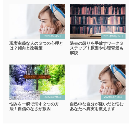
2026年4月5日
2023年10月24日
現実主義な人の３つの心理と
過去の怒りを手放すワーク３
は？傾向と改善策
ステップ！原因や心理背景も
解説
2022年9月6日
2026年3月28日
悩みを一瞬で消す２つの方
自己中な自分が嫌いだと悩む
法！自信のなさが原因
あなたへ真実を教えます