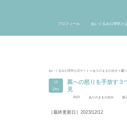
プロフィール
ぬいぐるみ心理学と
ぬいぐるみ心理学公式サイト
>
ありのままの自分
>
親
親への怒りを手放す３
12
見
Dec
2023
ありのままの自分
親
［最終更新日］2023/12/12