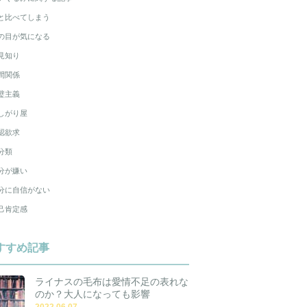
と比べてしまう
の目が気になる
見知り
間関係
璧主義
しがり屋
認欲求
分類
分が嫌い
分に自信がない
己肯定感
すすめ記事
ライナスの毛布は愛情不足の表れな
のか？大人になっても影響
2022.06.07