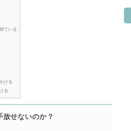
？
得ている
かける
ける
手放せないのか？