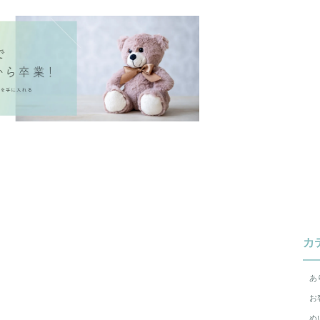
カ
あ
お
ぬ