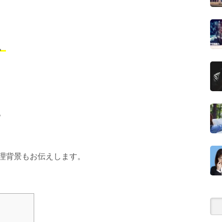
。
。
理背景もお伝えします。