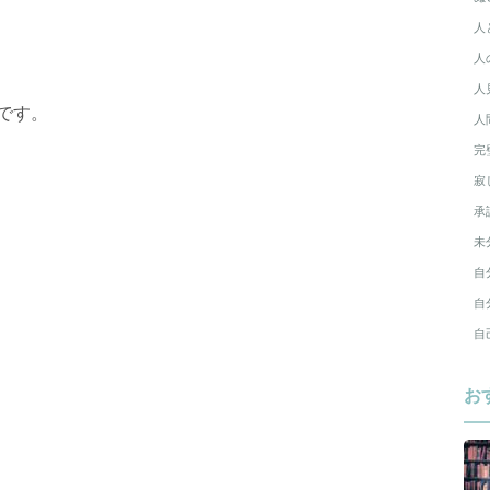
人
人
人
です。
人
完
寂
承
未
自
自
自
お