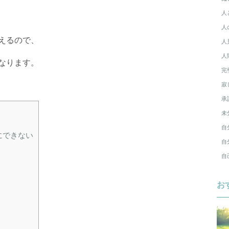
人
人
えるので、
人
人
なります。
完
寂
承
未
自
にできない
自
自
お