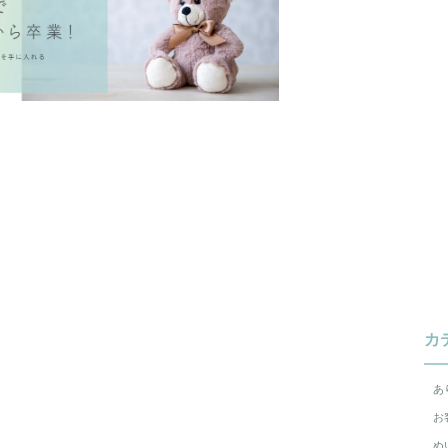
カ
あ
お
ぬ