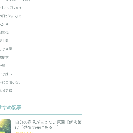
と比べてしまう
の目が気になる
見知り
間関係
璧主義
しがり屋
認欲求
分類
分が嫌い
分に自信がない
己肯定感
すすめ記事
自分の意見が言えない原因【解決策
は「恐怖の先にある」】
2015.01.14