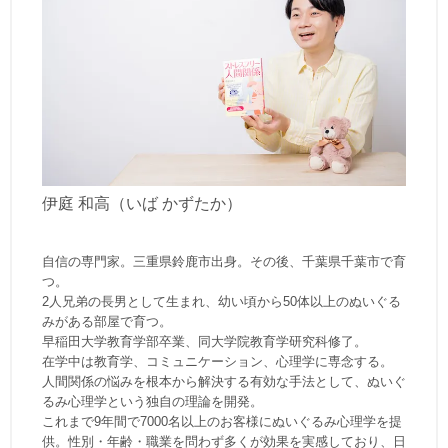
伊庭 和高（いば かずたか）
自信の専門家。三重県鈴鹿市出身。その後、千葉県千葉市で育
つ。
2人兄弟の長男として生まれ、幼い頃から50体以上のぬいぐる
みがある部屋で育つ。
早稲田大学教育学部卒業、同大学院教育学研究科修了。
在学中は教育学、コミュニケーション、心理学に専念する。
人間関係の悩みを根本から解決する有効な手法として、ぬいぐ
るみ心理学という独自の理論を開発。
これまで9年間で7000名以上のお客様にぬいぐるみ心理学を提
供。性別・年齢・職業を問わず多くが効果を実感しており、日