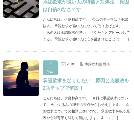
承認欲求が強い人の特徴と対処法！原因
は自信のなさです
こんにちは、伊庭和高です。 今回のテーマは「承認
欲求」 承認欲求が強い人について取り上げます。
「あの人は承認欲求が強い」 「やたらとアピールして
くる」 承認欲求が強い人に心を乱されたことは、 […]
19
2018
承認欲求
性格
May
承認欲求をなくしたい！原因と克服法を
2ステップで解説！
こんにちは、伊庭和高です。 今日は承認欲求につい
て、 ぬいぐるみ心理学の視点からお伝えします。 承
認欲求についての相談は多いので、 承認欲求を抱く原
因や心理背景も詳しく解説します。 &nbsp […]