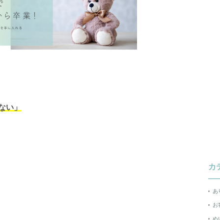
ない」
カ
あ
お
ぬ