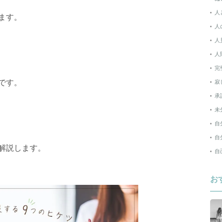
人
ます。
人
人
人
完
です。
寂
承
未
自
自
解説します。
自
お