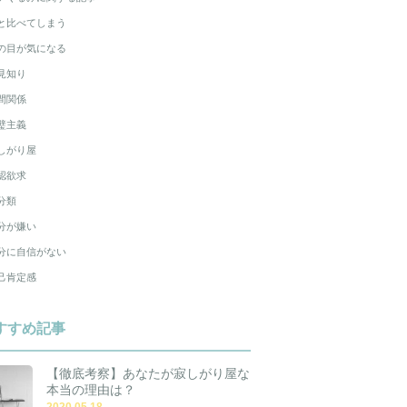
と比べてしまう
の目が気になる
見知り
間関係
璧主義
しがり屋
認欲求
分類
分が嫌い
分に自信がない
己肯定感
すすめ記事
【徹底考察】あなたが寂しがり屋な
本当の理由は？
2020.05.18