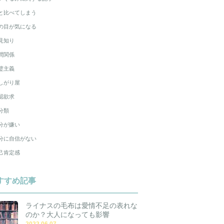
と比べてしまう
の目が気になる
見知り
間関係
璧主義
しがり屋
認欲求
分類
分が嫌い
分に自信がない
己肯定感
すすめ記事
ライナスの毛布は愛情不足の表れな
のか？大人になっても影響
2022.06.07