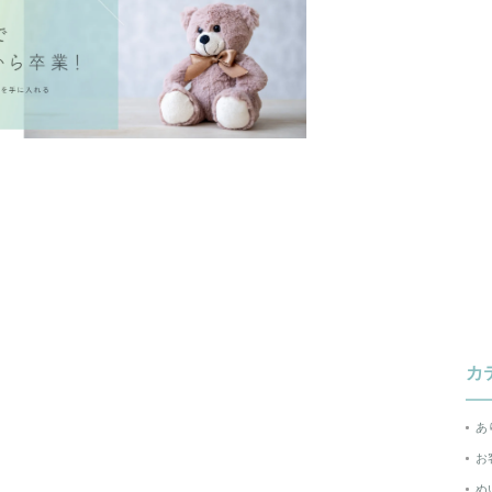
カ
あ
お
ぬ