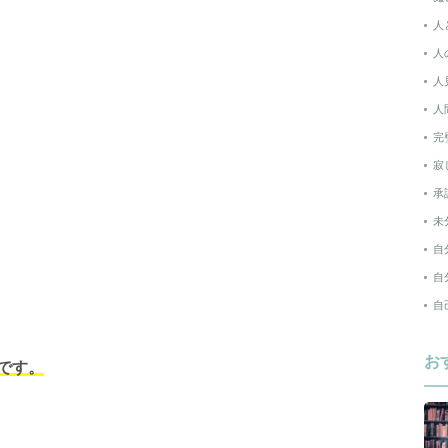
人
人
人
人
完
寂
承
未
自
自
自
お
です。