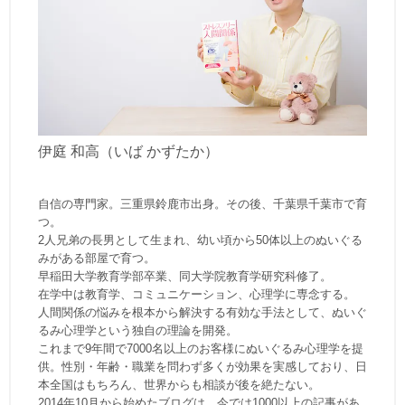
伊庭 和高（いば かずたか）
自信の専門家。三重県鈴鹿市出身。その後、千葉県千葉市で育
つ。
2人兄弟の長男として生まれ、幼い頃から50体以上のぬいぐる
みがある部屋で育つ。
早稲田大学教育学部卒業、同大学院教育学研究科修了。
在学中は教育学、コミュニケーション、心理学に専念する。
人間関係の悩みを根本から解決する有効な手法として、ぬいぐ
るみ心理学という独自の理論を開発。
これまで9年間で7000名以上のお客様にぬいぐるみ心理学を提
供。性別・年齢・職業を問わず多くが効果を実感しており、日
本全国はもちろん、世界からも相談が後を絶たない。
2014年10月から始めたブログは、今では1000以上の記事があ