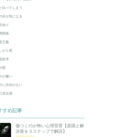
と比べてしまう
の目が気になる
見知り
間関係
璧主義
しがり屋
認欲求
分類
分が嫌い
分に自信がない
己肯定感
すすめ記事
傷つくのが怖い心理背景【原因と解
決策を３ステップで解説】
2020.01.02