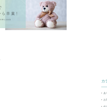
、
カ
あ
お
ぬ