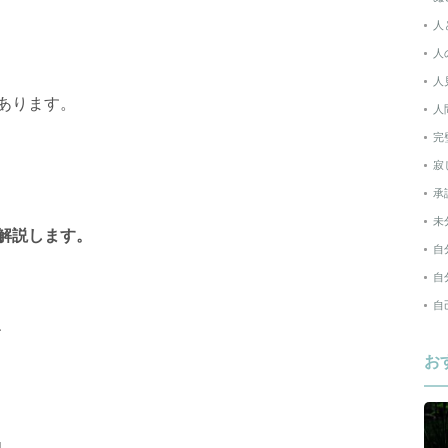
人
人
人
あります。
人
完
寂
承
未
解説します。
自
自
自
、
お