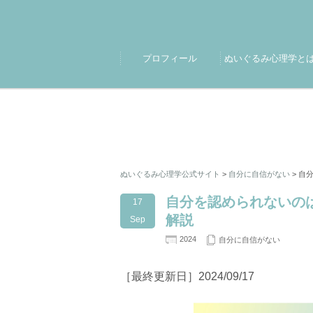
プロフィール
ぬいぐるみ心理学と
ぬいぐるみ心理学公式サイト
>
自分に自信がない
>
自
自分を認められないの
17
解説
Sep
2024
自分に自信がない
［最終更新日］2024/09/17