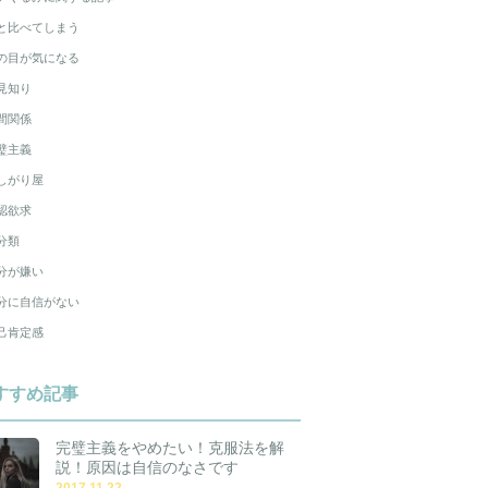
と比べてしまう
の目が気になる
見知り
間関係
璧主義
しがり屋
認欲求
分類
分が嫌い
分に自信がない
己肯定感
すすめ記事
完璧主義をやめたい！克服法を解
説！原因は自信のなさです
2017.11.22