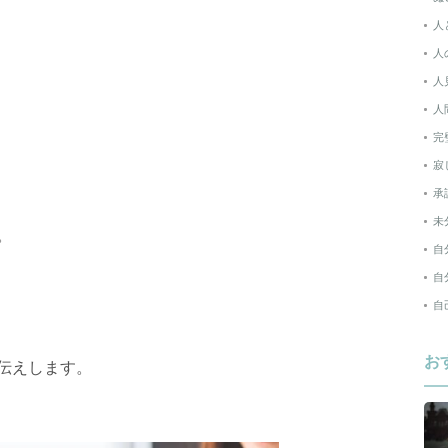
人
人
人
人
完
寂
承
未
。
自
自
自
お
伝えします。