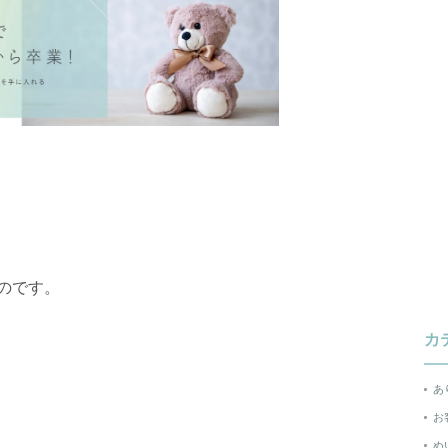
のです。
カ
あ
お
ぬ