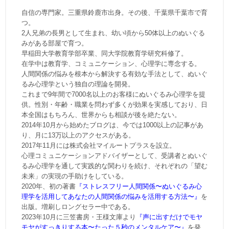
自信の専門家。三重県鈴鹿市出身。その後、千葉県千葉市で育
つ。
2人兄弟の長男として生まれ、幼い頃から50体以上のぬいぐる
みがある部屋で育つ。
早稲田大学教育学部卒業、同大学院教育学研究科修了。
在学中は教育学、コミュニケーション、心理学に専念する。
人間関係の悩みを根本から解決する有効な手法として、ぬいぐ
るみ心理学という独自の理論を開発。
これまで9年間で7000名以上のお客様にぬいぐるみ心理学を提
供。性別・年齢・職業を問わず多くが効果を実感しており、日
本全国はもちろん、世界からも相談が後を絶たない。
2014年10月から始めたブログは、今では1000以上の記事があ
り、月に13万以上のアクセスがある。
2017年11月には株式会社マイルートプラスを設立。
心理コミュニケーションアドバイザーとして、受講者とぬいぐ
るみ心理学を通して実践的な関わりを続け、それぞれの「望む
未来」の実現の手助けをしている。
2020年、初の著書
『ストレスフリー人間関係〜ぬいぐるみ心
理学を活用してあなたの人間関係の悩みを活用する方法〜』
を
出版。増刷しロングセラー中である。
2023年10月に三笠書房・王様文庫より
『声に出すだけでモヤ
モヤがすっきりする本〜たった５秒のメンタルケア〜』
を発