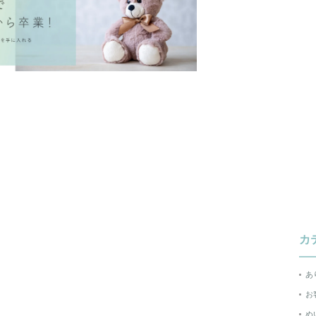
カ
あ
お
ぬ