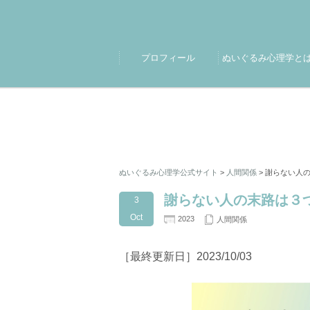
プロフィール
ぬいぐるみ心理学と
ぬいぐるみ心理学公式サイト
>
人間関係
>
謝らない人
謝らない人の末路は３
3
Oct
2023
人間関係
［最終更新日］2023/10/03