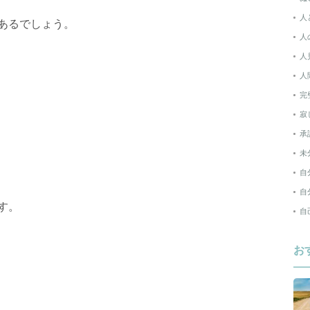
人
あるでしょう。
人
人
人
完
寂
承
未
自
自
す。
自
お