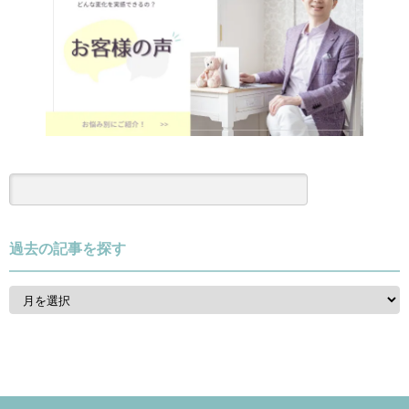
過去の記事を探す
過
去
の
記
事
を
探
す