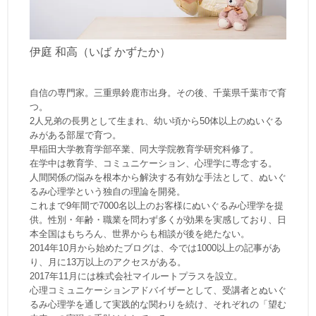
伊庭 和高（いば かずたか）
自信の専門家。三重県鈴鹿市出身。その後、千葉県千葉市で育
つ。
2人兄弟の長男として生まれ、幼い頃から50体以上のぬいぐる
みがある部屋で育つ。
早稲田大学教育学部卒業、同大学院教育学研究科修了。
在学中は教育学、コミュニケーション、心理学に専念する。
人間関係の悩みを根本から解決する有効な手法として、ぬいぐ
るみ心理学という独自の理論を開発。
これまで9年間で7000名以上のお客様にぬいぐるみ心理学を提
供。性別・年齢・職業を問わず多くが効果を実感しており、日
本全国はもちろん、世界からも相談が後を絶たない。
2014年10月から始めたブログは、今では1000以上の記事があ
り、月に13万以上のアクセスがある。
2017年11月には株式会社マイルートプラスを設立。
心理コミュニケーションアドバイザーとして、受講者とぬいぐ
るみ心理学を通して実践的な関わりを続け、それぞれの「望む