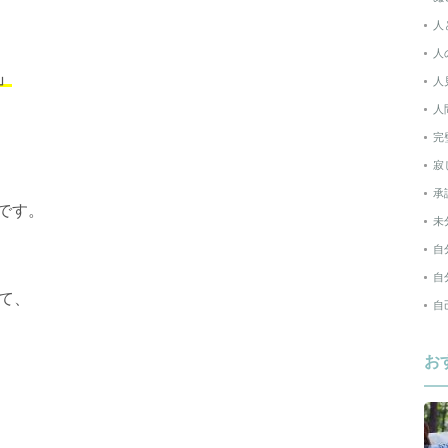
人
人
」
人
人
完
寂
承
です。
未
自
自
て、
自
お