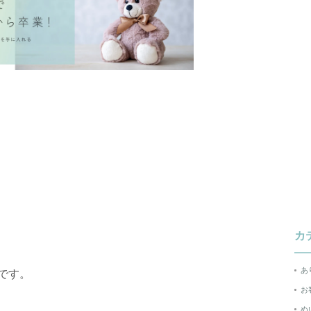
カ
あ
です。
お
ぬ