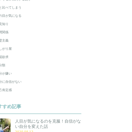
と比べてしまう
の目が気になる
見知り
間関係
璧主義
しがり屋
認欲求
分類
分が嫌い
分に自信がない
己肯定感
すすめ記事
人目が気になるのを克服！自信がな
い自分を変えた話
2020.08.12