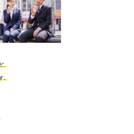
ど、
す。
。