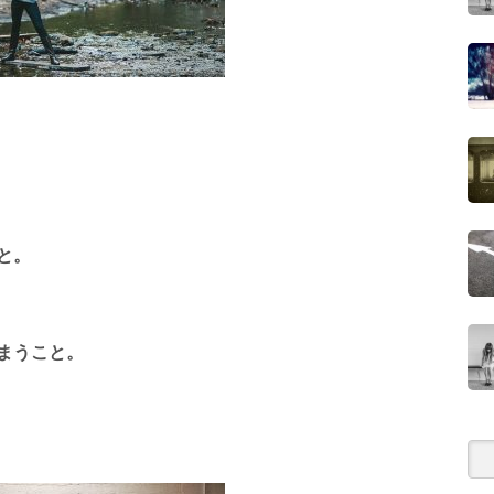
と。
まうこと。