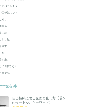
と比べてしまう
の目が気になる
見知り
間関係
璧主義
しがり屋
認欲求
分類
分が嫌い
分に自信がない
己肯定感
すすめ記事
自己憐愍に陥る原因と直し方【嘆き
のマートルがキーワード】
2018.10.29