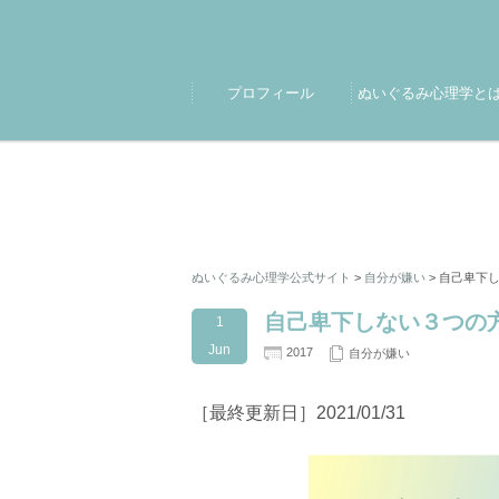
プロフィール
ぬいぐるみ心理学と
ぬいぐるみ心理学公式サイト
>
自分が嫌い
>
自己卑下
自己卑下しない３つの
1
Jun
2017
自分が嫌い
［最終更新日］2021/01/31