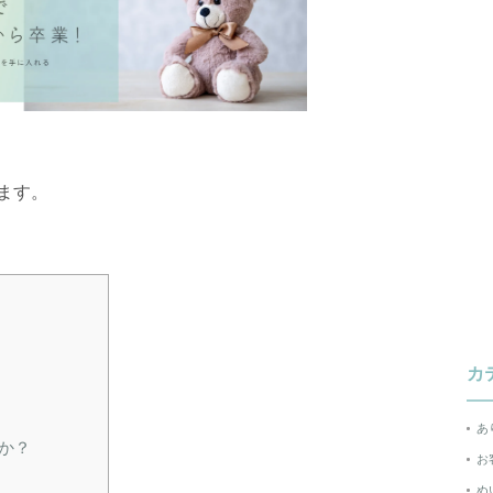
ます。
カ
あ
か？
お
ぬ