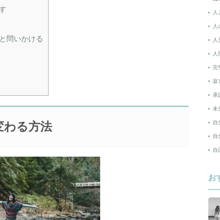
す
人
人
と問いかける
人
人
完
寂
承
未
自
変わる方法
自
自
お