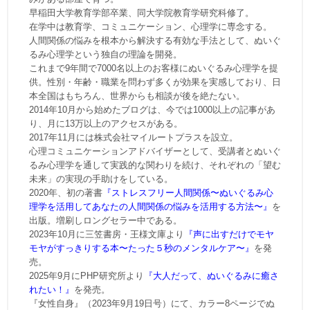
早稲田大学教育学部卒業、同大学院教育学研究科修了。
在学中は教育学、コミュニケーション、心理学に専念する。
人間関係の悩みを根本から解決する有効な手法として、ぬいぐ
るみ心理学という独自の理論を開発。
これまで9年間で7000名以上のお客様にぬいぐるみ心理学を提
供。性別・年齢・職業を問わず多くが効果を実感しており、日
本全国はもちろん、世界からも相談が後を絶たない。
2014年10月から始めたブログは、今では1000以上の記事があ
り、月に13万以上のアクセスがある。
2017年11月には株式会社マイルートプラスを設立。
心理コミュニケーションアドバイザーとして、受講者とぬいぐ
るみ心理学を通して実践的な関わりを続け、それぞれの「望む
未来」の実現の手助けをしている。
2020年、初の著書
『ストレスフリー人間関係〜ぬいぐるみ心
理学を活用してあなたの人間関係の悩みを活用する方法〜』
を
出版。増刷しロングセラー中である。
2023年10月に三笠書房・王様文庫より
『声に出すだけでモヤ
モヤがすっきりする本〜たった５秒のメンタルケア〜』
を発
売。
2025年9月にPHP研究所より
『大人だって、ぬいぐるみに癒さ
れたい！』
を発売。
『女性自身』（2023年9月19日号）にて、カラー8ページでぬ