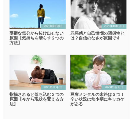
2021年9月28日
2022年10月18日
憂鬱な気分から抜け出せない
罪悪感と自己憐憫の関係性と
原因【気持ちを晴らす２つの
は？自信のなさが原因です
方法】
2021年12月7日
2023年1月17日
指摘されると落ち込む２つの
豆腐メンタルの末路は３つ！
原因【今から現状を変える方
辛い状況は幼少期にキッカケ
法】
がある