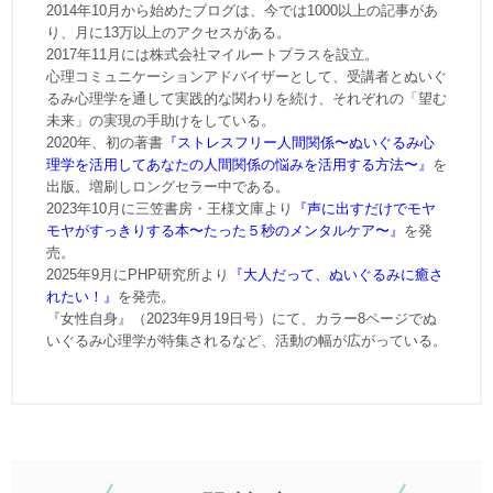
2014年10月から始めたブログは、今では1000以上の記事があ
り、月に13万以上のアクセスがある。
2017年11月には株式会社マイルートプラスを設立。
心理コミュニケーションアドバイザーとして、受講者とぬいぐ
るみ心理学を通して実践的な関わりを続け、それぞれの「望む
未来」の実現の手助けをしている。
2020年、初の著書
『ストレスフリー人間関係〜ぬいぐるみ心
理学を活用してあなたの人間関係の悩みを活用する方法〜』
を
出版。増刷しロングセラー中である。
2023年10月に三笠書房・王様文庫より
『声に出すだけでモヤ
モヤがすっきりする本〜たった５秒のメンタルケア〜』
を発
売。
2025年9月にPHP研究所より
『大人だって、ぬいぐるみに癒さ
れたい！』
を発売。
『女性自身』（2023年9月19日号）にて、カラー8ページでぬ
いぐるみ心理学が特集されるなど、活動の幅が広がっている。