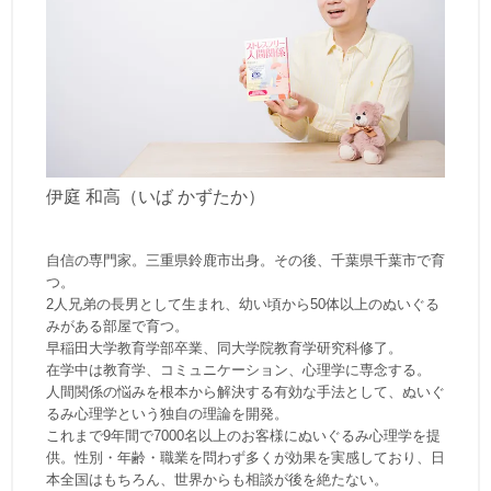
伊庭 和高（いば かずたか）
自信の専門家。三重県鈴鹿市出身。その後、千葉県千葉市で育
つ。
2人兄弟の長男として生まれ、幼い頃から50体以上のぬいぐる
みがある部屋で育つ。
早稲田大学教育学部卒業、同大学院教育学研究科修了。
在学中は教育学、コミュニケーション、心理学に専念する。
人間関係の悩みを根本から解決する有効な手法として、ぬいぐ
るみ心理学という独自の理論を開発。
これまで9年間で7000名以上のお客様にぬいぐるみ心理学を提
供。性別・年齢・職業を問わず多くが効果を実感しており、日
本全国はもちろん、世界からも相談が後を絶たない。