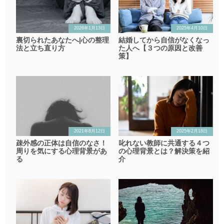
2026年1月13日
2025年4月10日
裏切られたあなたへ|心の整理
結婚してから自信がなくなっ
法と立ち直り方
た人へ【３つの原因と改善
策】
2021年8月12日
2025年2月18日
疎外感の正体は自信のなさ！
叱れない教師に共通する４つ
周りを気にする心理背景があ
の心理背景とは？解決策を紹
る
介