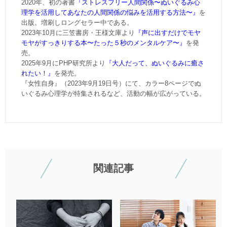
2020年、初の著書
『ストレスフリー人間関係〜ぬいぐるみ心
理学を活用してあなたの人間関係の悩みを活用する方法〜』
を
出版。増刷しロングセラー中である。
2023年10月に三笠書房・王様文庫より
『声に出すだけでモヤ
モヤがすっきりする本〜たった５秒のメンタルケア〜』
を発
売。
2025年9月にPHP研究所より
『大人だって、ぬいぐるみに癒さ
れたい！』
を発売。
『女性自身』（2023年9月19日号）にて、カラー8ページでぬ
いぐるみ心理学が特集されるなど、活動の幅が広がっている。
関連記事