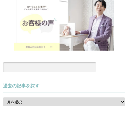
過去の記事を探す
過
去
の
記
事
を
探