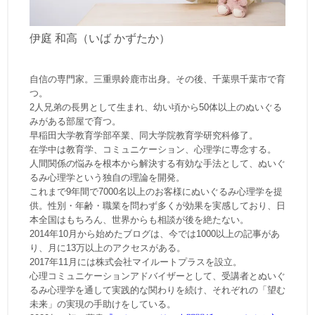
伊庭 和高（いば かずたか）
自信の専門家。三重県鈴鹿市出身。その後、千葉県千葉市で育
つ。
2人兄弟の長男として生まれ、幼い頃から50体以上のぬいぐる
みがある部屋で育つ。
早稲田大学教育学部卒業、同大学院教育学研究科修了。
在学中は教育学、コミュニケーション、心理学に専念する。
人間関係の悩みを根本から解決する有効な手法として、ぬいぐ
るみ心理学という独自の理論を開発。
これまで9年間で7000名以上のお客様にぬいぐるみ心理学を提
供。性別・年齢・職業を問わず多くが効果を実感しており、日
本全国はもちろん、世界からも相談が後を絶たない。
2014年10月から始めたブログは、今では1000以上の記事があ
り、月に13万以上のアクセスがある。
2017年11月には株式会社マイルートプラスを設立。
心理コミュニケーションアドバイザーとして、受講者とぬいぐ
るみ心理学を通して実践的な関わりを続け、それぞれの「望む
未来」の実現の手助けをしている。