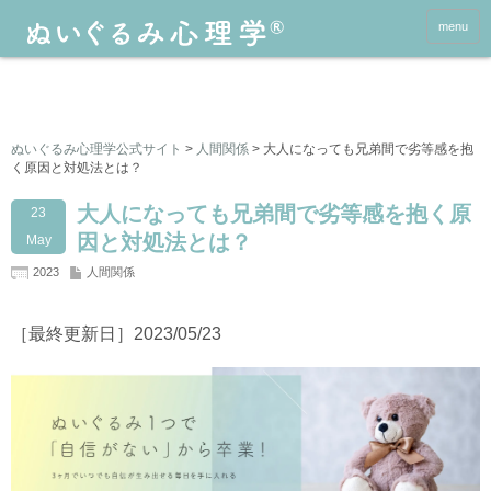
menu
ぬいぐるみ心理学公式サイト
>
人間関係
>
大人になっても兄弟間で劣等感を抱
く原因と対処法とは？
大人になっても兄弟間で劣等感を抱く原
23
因と対処法とは？
May
2023
人間関係
［最終更新日］2023/05/23