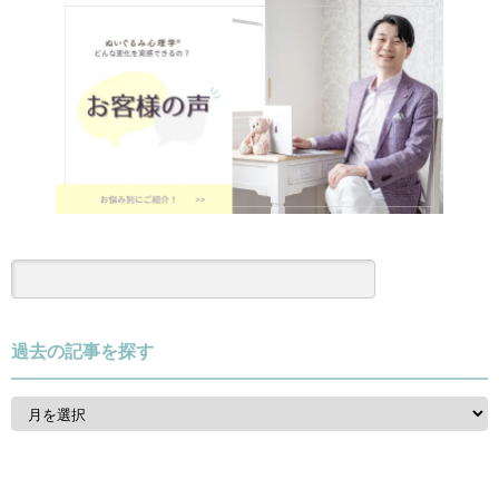
過去の記事を探す
過
去
の
記
事
を