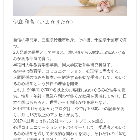
伊庭 和高（いば かずたか）
自信の専門家。三重県鈴鹿市出身。その後、千葉県千葉市で育
つ。
2人兄弟の長男として生まれ、幼い頃から50体以上のぬいぐる
みがある部屋で育つ。
早稲田大学教育学部卒業、同大学院教育学研究科修了。
在学中は教育学、コミュニケーション、心理学に専念する。
人間関係の悩みを根本から解決する有効な手法として、ぬいぐ
るみ心理学という独自の理論を開発。
これまで9年間で7000名以上のお客様にぬいぐるみ心理学を提
供。性別・年齢・職業を問わず多くが効果を実感しており、日
本全国はもちろん、世界からも相談が後を絶たない。
2014年10月から始めたブログは、今では1000以上の記事があ
り、月に13万以上のアクセスがある。
2017年11月には株式会社マイルートプラスを設立。
心理コミュニケーションアドバイザーとして、受講者とぬいぐ
るみ心理学を通して実践的な関わりを続け、それぞれの「望む
未来」の実現の手助けをしている。