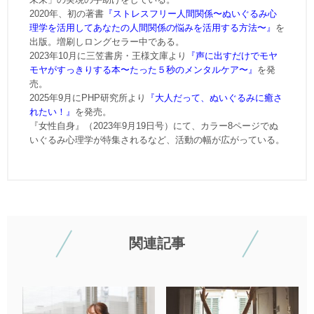
2020年、初の著書
『ストレスフリー人間関係〜ぬいぐるみ心
理学を活用してあなたの人間関係の悩みを活用する方法〜』
を
出版。増刷しロングセラー中である。
2023年10月に三笠書房・王様文庫より
『声に出すだけでモヤ
モヤがすっきりする本〜たった５秒のメンタルケア〜』
を発
売。
2025年9月にPHP研究所より
『大人だって、ぬいぐるみに癒さ
れたい！』
を発売。
『女性自身』（2023年9月19日号）にて、カラー8ページでぬ
いぐるみ心理学が特集されるなど、活動の幅が広がっている。
関連記事