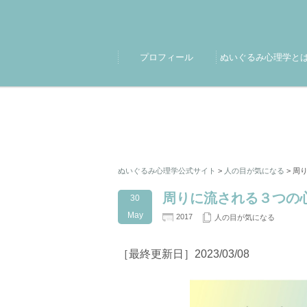
プロフィール
ぬいぐるみ心理学と
ぬいぐるみ心理学公式サイト
>
人の目が気になる
>
周
周りに流される３つの
30
May
2017
人の目が気になる
［最終更新日］2023/03/08