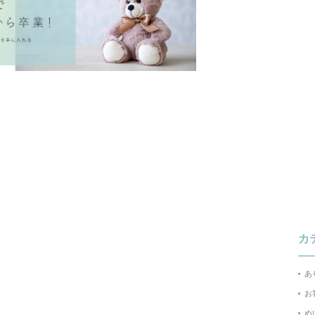
カ
あ
お
ぬ