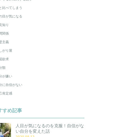
と比べてしまう
の目が気になる
見知り
間関係
璧主義
しがり屋
認欲求
分類
分が嫌い
分に自信がない
己肯定感
すすめ記事
人目が気になるのを克服！自信がな
い自分を変えた話
2020.08.12