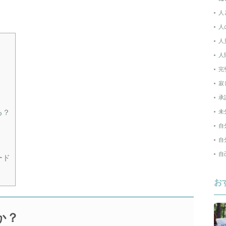
人
人
人
人
完
寂
承
る？
未
自
自
自
ード
お
か？