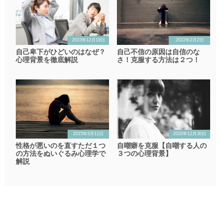
2023年12月19日
2022年2月2日
自己卑下がひどいのはなぜ？
自己不信の原因は自信のな
心理背景を徹底解説
さ！克服する方法は２つ！
2015年3月11日
2020年12月30日
性格が悪いのを直すただ１つ
自嘲癖を克服【自嘲する人の
の方法をぬいぐるみ心理学で
３つの心理背景】
解説