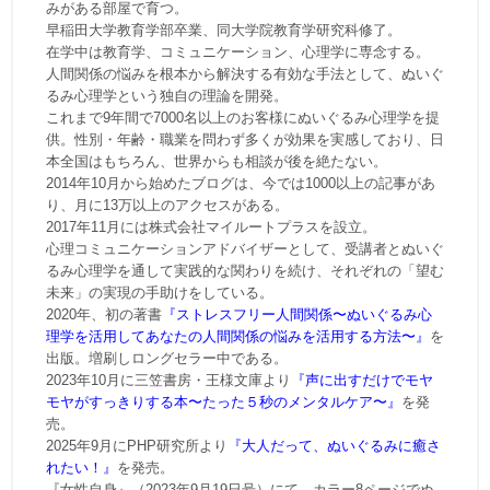
みがある部屋で育つ。
早稲田大学教育学部卒業、同大学院教育学研究科修了。
在学中は教育学、コミュニケーション、心理学に専念する。
人間関係の悩みを根本から解決する有効な手法として、ぬいぐ
るみ心理学という独自の理論を開発。
これまで9年間で7000名以上のお客様にぬいぐるみ心理学を提
供。性別・年齢・職業を問わず多くが効果を実感しており、日
本全国はもちろん、世界からも相談が後を絶たない。
2014年10月から始めたブログは、今では1000以上の記事があ
り、月に13万以上のアクセスがある。
2017年11月には株式会社マイルートプラスを設立。
心理コミュニケーションアドバイザーとして、受講者とぬいぐ
るみ心理学を通して実践的な関わりを続け、それぞれの「望む
未来」の実現の手助けをしている。
2020年、初の著書
『ストレスフリー人間関係〜ぬいぐるみ心
理学を活用してあなたの人間関係の悩みを活用する方法〜』
を
出版。増刷しロングセラー中である。
2023年10月に三笠書房・王様文庫より
『声に出すだけでモヤ
モヤがすっきりする本〜たった５秒のメンタルケア〜』
を発
売。
2025年9月にPHP研究所より
『大人だって、ぬいぐるみに癒さ
れたい！』
を発売。
『女性自身』（2023年9月19日号）にて、カラー8ページでぬ