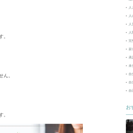
人
人
人
人
す。
完
寂
承
未
自
せん。
自
自
お
す。