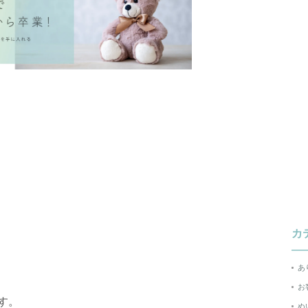
カ
あ
お
す。
ぬ