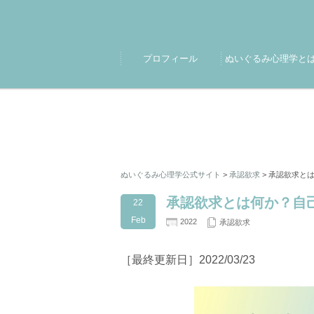
プロフィール
ぬいぐるみ心理学と
ぬいぐるみ心理学公式サイト
>
承認欲求
>
承認欲求とは
承認欲求とは何か？自
22
Feb
2022
承認欲求
［最終更新日］2022/03/23