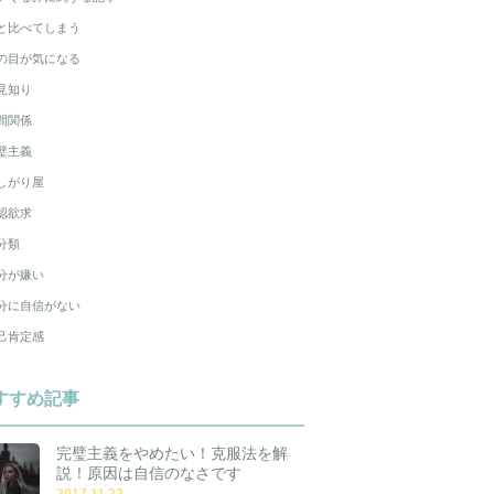
と比べてしまう
の目が気になる
見知り
間関係
璧主義
しがり屋
認欲求
分類
分が嫌い
分に自信がない
己肯定感
すすめ記事
完璧主義をやめたい！克服法を解
説！原因は自信のなさです
2017.11.22